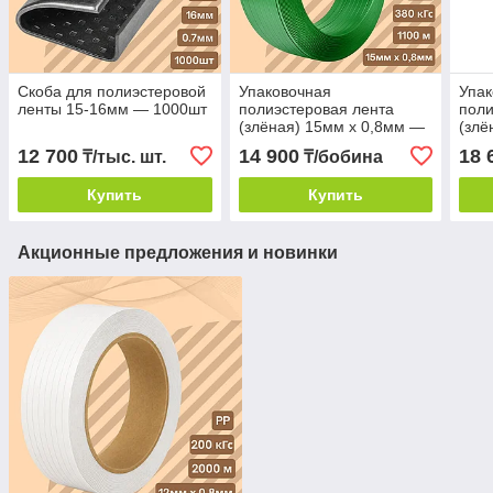
Скоба для полиэстеровой
Упаковочная
Упак
ленты 15-16мм — 1000шт
полиэстеровая лента
поли
(злёная) 15мм х 0,8мм —
(злё
1100м
140
12 700
14 900
18 
₸/тыс. шт.
₸/бобина
Купить
Купить
Акционные предложения и новинки