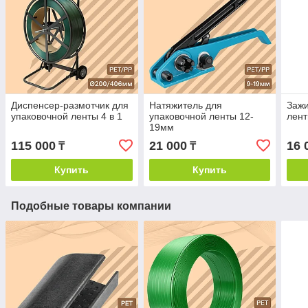
Диспенсер-размотчик для
Натяжитель для
Зажи
упаковочной ленты 4 в 1
упаковочной ленты 12-
лен
19мм
115 000
21 000
16 
₸
₸
Купить
Купить
Подобные товары компании