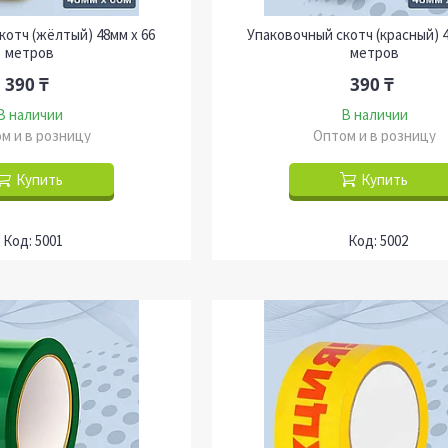
котч (жёлтый) 48мм х 66
Упаковочный скотч (красный) 4
метров
метров
390 ₸
390 ₸
В наличии
В наличии
м и в розницу
Оптом и в розницу
Купить
Купить
5001
5002