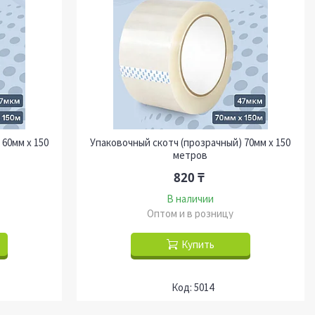
60мм х 150
Упаковочный скотч (прозрачный) 70мм х 150
метров
820 ₸
В наличии
Оптом и в розницу
Купить
5014