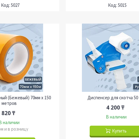
5027
5015
ный (Бежевый) 70мм х 150
Диспенсер для скотча 50
метров
4 200 ₸
820 ₸
В наличии
В наличии
м и в розницу
Купить