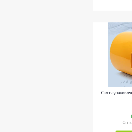
Скотч упаковоч
Опто