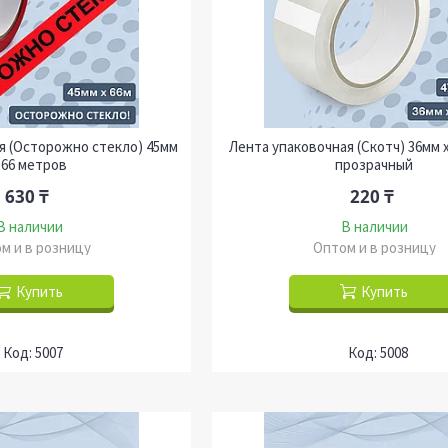
я (Осторожно стекло) 45мм
Лента упаковочная (Скотч) 36мм 
 66 метров
прозрачный
630 ₸
220 ₸
В наличии
В наличии
м и в розницу
Оптом и в розницу
Купить
Купить
5007
5008