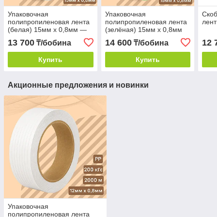
Упаковочная
Упаковочная
Скоб
полипропиленовая лента
полипропиленовая лента
лен
(белая) 15мм х 0,8мм —
(зелёная) 15мм х 0,8мм
1400м
— 1400м
13 700
14 600
12 
₸/бобина
₸/бобина
Купить
Купить
Акционные предложения и новинки
Упаковочная
полипропиленовая лента