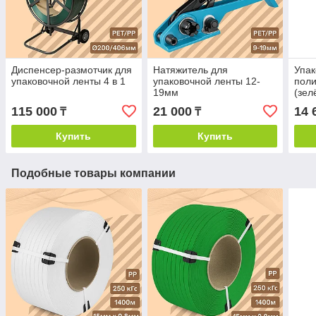
Диспенсер-размотчик для
Натяжитель для
Упак
упаковочной ленты 4 в 1
упаковочной ленты 12-
поли
19мм
(зел
— 1
115 000
21 000
14 
₸
₸
Купить
Купить
Подобные товары компании