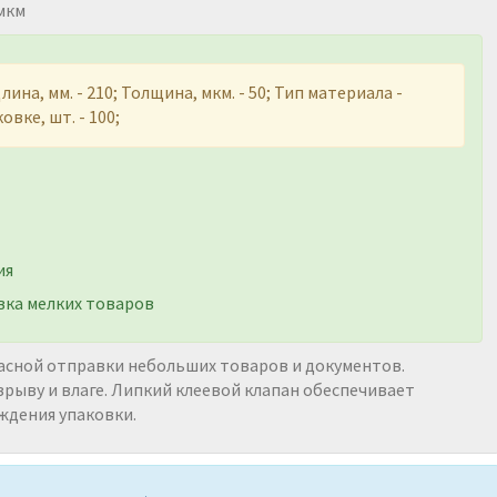
 мкм
ина, мм. - 210; Толщина, мкм. - 50; Тип материала -
вке, шт. - 100;
ия
вка мелких товаров
пасной отправки небольших товаров и документов.
зрыву и влаге. Липкий клеевой клапан обеспечивает
ждения упаковки.