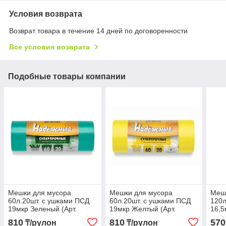
Условия возврата
Возврат товара в течение 14 дней по договоренности
Все условия возврата
Подобные товары компании
Мешки для мусора
Мешки для мусора
Меш
60л.20шт. с ушками ПСД
60л.20шт. с ушками ПСД
120л
19мкр Зеленый (Арт.
19мкр Желтый (Арт.
16,5
ВЛ06920У)
ВЛ07120У)
ВЛ1
810
810
570
₸/рулон
₸/рулон