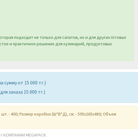
оторая подходит не только для салатов, но и для других готовых
стое и практичное решение для кулинарий, продуктовых
зе на сумму от 15 000 тг.)
я заказа 15 000 тг.)
т. - 400; Размер коробки (Ш*В*Д), см. - 595x265x480; Объем
 от КОМПАНИИ MEGAPACK.