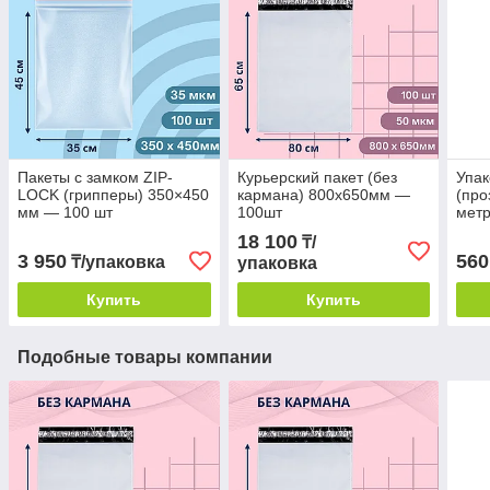
Пакеты с замком ZIP-
Курьерский пакет (без
Упак
LOCK (грипперы) 350×450
кармана) 800х650мм —
(про
мм — 100 шт
100шт
мет
18 100
₸/
3 950
560
₸/упаковка
упаковка
Купить
Купить
Подобные товары компании