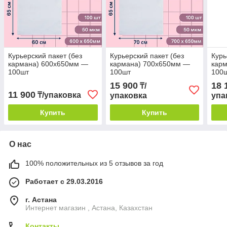
Курьерский пакет (без
Курьерский пакет (без
Курь
кармана) 600х650мм —
кармана) 700х650мм —
кар
100шт
100шт
100
15 900
18 
₸/
11 900
₸/упаковка
упаковка
упа
Купить
Купить
О нас
100% положительных из 5 отзывов за год
Работает с 29.03.2016
г. Астана
Интернет магазин , Астана, Казахстан
Контакты