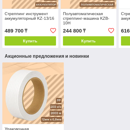
Стреппинг инструмент
Полуавтоматическая
Стре
аккумуляторный KZ-13/16
стреппинг-машина KZB-
акку
10H
489 700
244 800
616
₸
₸
Купить
Купить
Акционные предложения и новинки
Упаковочная