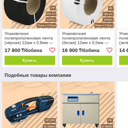
Упаковочная
Упаковочная
Упак
полипропиленовая лента
полипропиленовая лента
поли
(чёрная) 12мм х 0,8мм —
(белая) 12мм х 0,5мм —
(зел
2000м
3000м
— 1
17 800
16 900
14 
₸/бобина
₸/бобина
Купить
Купить
Подобные товары компании