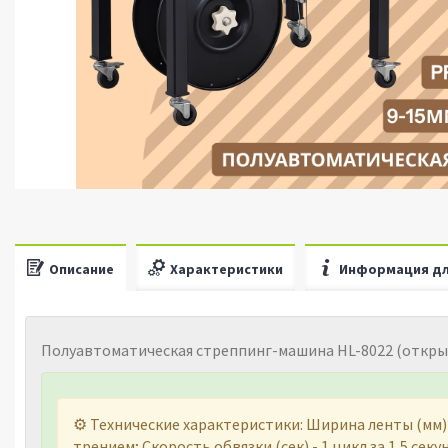
Описание
Характеристики
Информация дл
Полуавтоматическая стреппинг-машина HL-8022 (откры
⚙️ Технические характеристики: Ширина ленты (мм) - 
трением; Скорость обвязки (сек) - 1 цикл за 1,5 секу