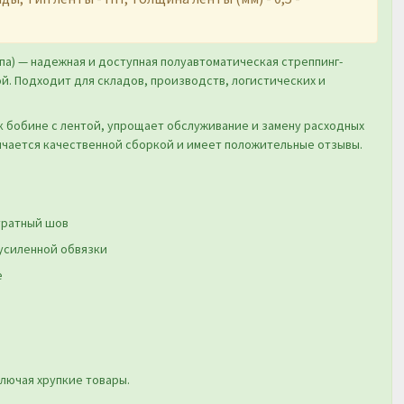
па) — надежная и доступная полуавтоматическая стреппинг-
й. Подходит для складов, производств, логистических и
 бобине с лентой, упрощает обслуживание и замену расходных
ичается качественной сборкой и имеет положительные отзывы.
уратный шов
 усиленной обвязки
е
ключая хрупкие товары.