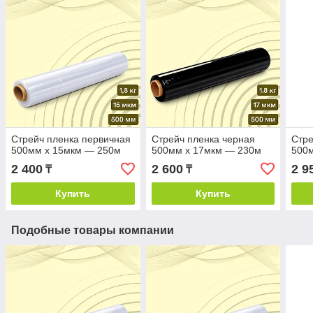
Стрейч пленка первичная
Стрейч пленка черная
Стре
500мм х 15мкм — 250м
500мм х 17мкм — 230м
500
2 400
2 600
2 9
₸
₸
Купить
Купить
Подобные товары компании