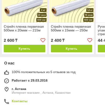
Стрейч пленка первичная
Стрейч пленка первичная
Ручн
500мм х 20мкм — 215м
500мм х 15мкм — 250м
упак
стре
2 600
2 400
44 
₸
₸
Купить
Купить
О нас
100% положительных из 5 отзывов за год
Работает с 29.03.2016
г. Астана
Интернет магазин , Астана, Казахстан
Контакты