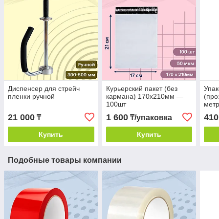
Диспенсер для стрейч
Курьерский пакет (без
Упак
пленки ручной
кармана) 170х210мм —
(про
100шт
мет
21 000
1 600
410
₸
₸/упаковка
Купить
Купить
Подобные товары компании