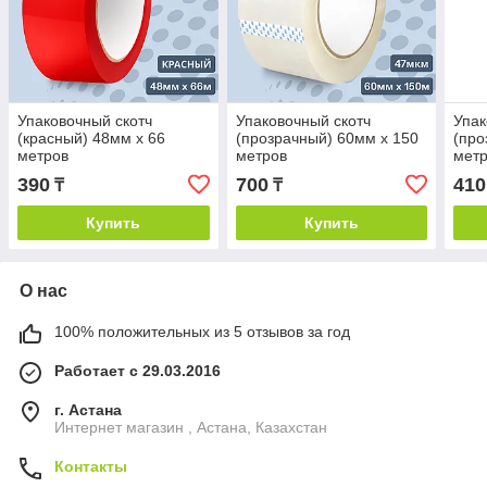
Упаковочный скотч
Упаковочный скотч
Упак
(красный) 48мм х 66
(прозрачный) 60мм х 150
(про
метров
метров
мет
390
700
410
₸
₸
Купить
Купить
О нас
100% положительных из 5 отзывов за год
Работает с 29.03.2016
г. Астана
Интернет магазин , Астана, Казахстан
Контакты