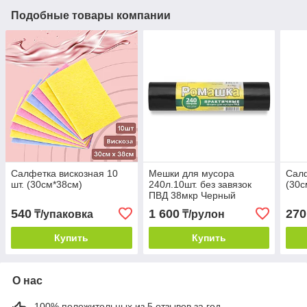
Подобные товары компании
Салфетка вискозная 10
Мешки для мусора
Салф
шт. (30см*38см)
240л.10шт. без завязок
(30с
ПВД 38мкр Черный
(Арт.ВР0071)
540
1 600
270
₸/упаковка
₸/рулон
Купить
Купить
О нас
100% положительных из 5 отзывов за год